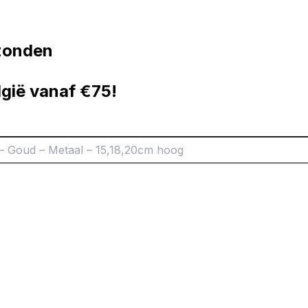
rzonden
lgië vanaf €75!