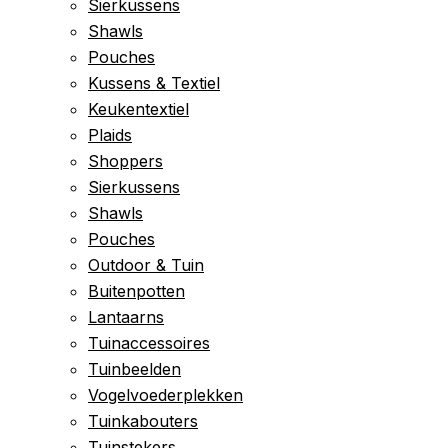
Sierkussens
Shawls
Pouches
Kussens & Textiel
Keukentextiel
Plaids
Shoppers
Sierkussens
Shawls
Pouches
Outdoor & Tuin
Buitenpotten
Lantaarns
Tuinaccessoires
Tuinbeelden
Vogelvoederplekken
Tuinkabouters
Tuinstekers