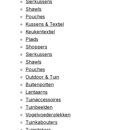
Sierkussens
Shawls
Pouches
Kussens & Textiel
Keukentextiel
Plaids
Shoppers
Sierkussens
Shawls
Pouches
Outdoor & Tuin
Buitenpotten
Lantaarns
Tuinaccessoires
Tuinbeelden
Vogelvoederplekken
Tuinkabouters
Tuinstekers