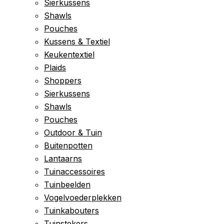
Sierkussens
Shawls
Pouches
Kussens & Textiel
Keukentextiel
Plaids
Shoppers
Sierkussens
Shawls
Pouches
Outdoor & Tuin
Buitenpotten
Lantaarns
Tuinaccessoires
Tuinbeelden
Vogelvoederplekken
Tuinkabouters
Tuinstekers